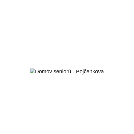
Humpolec
Domov pro seniory a domov se
zvláštním určením Humpolec
Veřejný projekt
Více o projektu