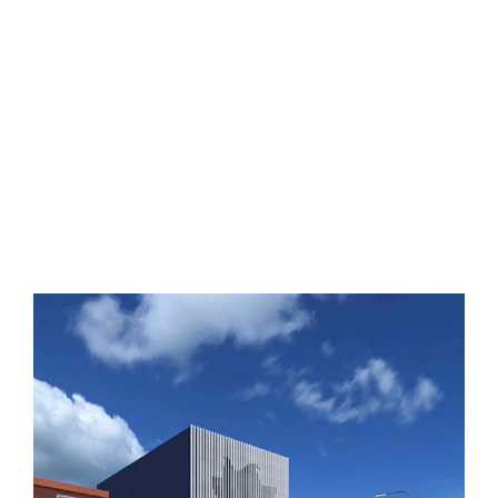
Obec Měšice
Základní škola
Měšice
Veřejný projekt
Více o projektu