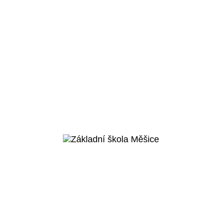
Praha 5 - Košíře
Základní škola v
Cibulkách
Veřejný projekt
Více o projektu