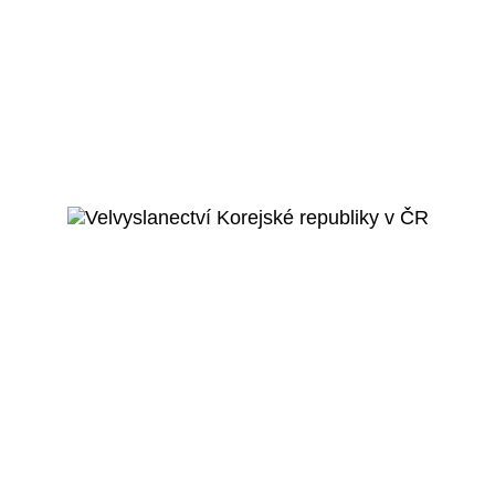
Praha 8 - Kobylisy
Sportovní hala Jána
Mahora
Veřejný projekt
Více o projektu