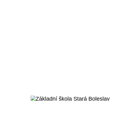
Praha 6 – Ruzyně
Parkovací domy - letiště
Praha
Veřejný projekt
Více o projektu