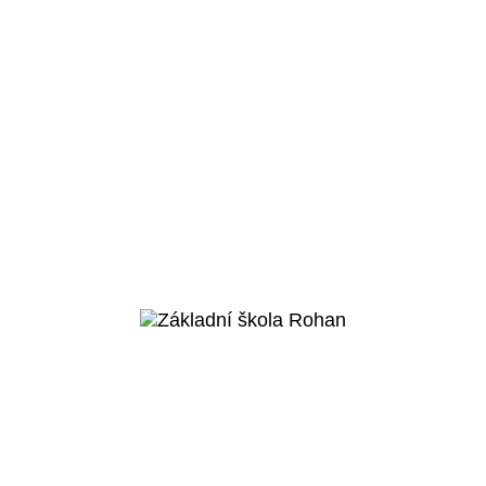
Praha 4 - Modřany
Základní škola
Komořany
Veřejný projekt
Více o projektu