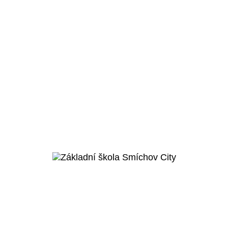
Brandýs nad Labem - Stará Boleslav
Základní škola Stará
Boleslav
Veřejný projekt
Více o projektu