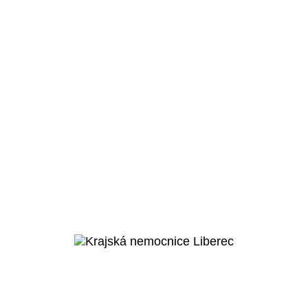
Jihlava
Nemocnice
Jihlava
Veřejný projekt
Více o
projektu