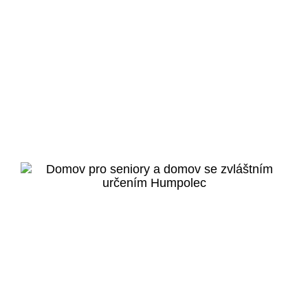
Praha 5 - Hlubočepy
Bydlení pro seniory
Hlubočepy
Veřejný projekt
Více o projektu