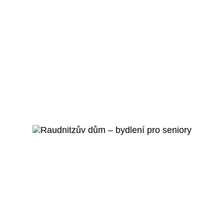
Praha 5 - Smíchov
Mateřská škola Pod
Lipkami
Veřejný projekt
Více o projektu