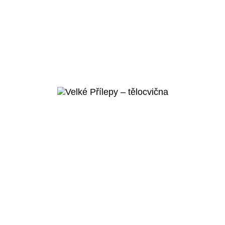
Praha 5 – Košíře
Bazén
Weberova
Veřejný projekt
Více o
projektu