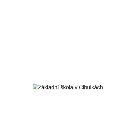
Praha 8 - Karlín
Základní škola
Rohan
Veřejný projekt
Více o projektu