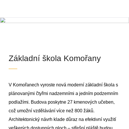
Základní škola Komořany
Praha 4 - Modřany
Základní škola Komořany
V Komořanech vyroste nová moderní základní škola s
plánovanými čtyřmi nadzemními a jedním podzemním
podlažími. Budova poskytne 27 kmenových učeben,
což umožní vzdělávání více než 800 žáků.
Architektonický návrh klade důraz na efektivní využití
veškerých dostupných ploch – střešní pláště budou