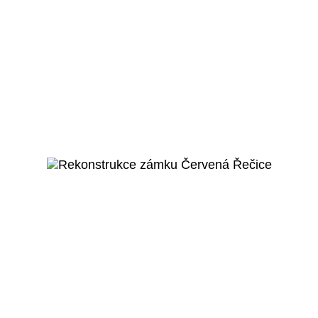
Praha 5 – Hlubočepy
Domov seniorů -
Bojčenkova
Veřejný projekt
Více o projektu