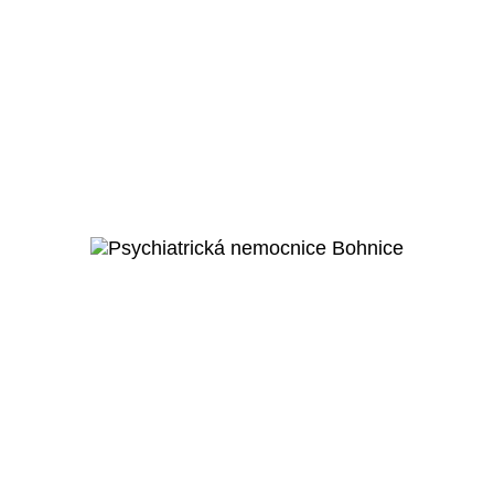
Červená Řečice
Rekonstrukce zámku Červená
Řečice
Veřejný projekt
Více o projektu