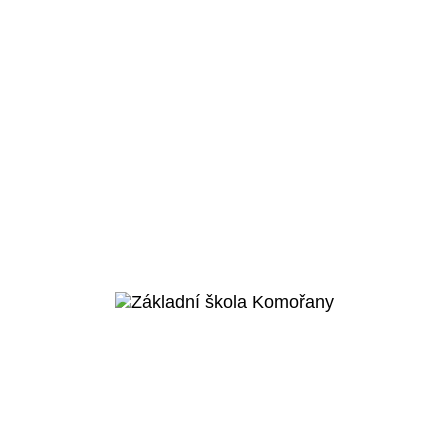
Praha 5 - Smíchov
Základní škola Smíchov
City
Veřejný projekt
Více o projektu