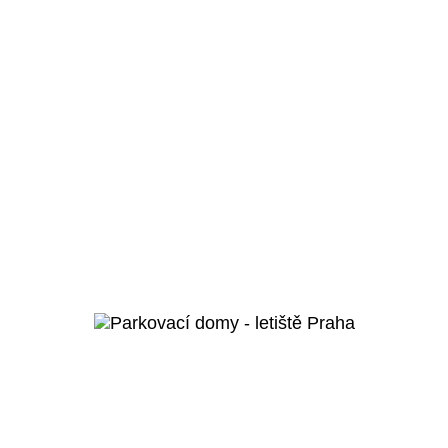
Moravská Ostrava a Přívoz
Koncertní hala
Ostrava
Veřejný projekt
Více o projektu