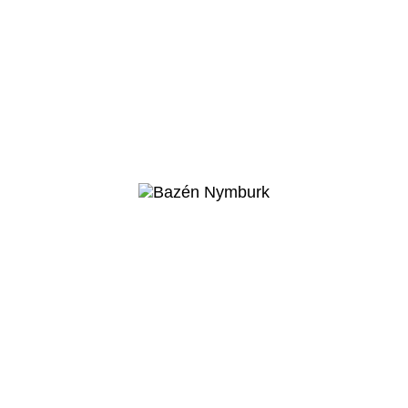
Nymburk
Zimní stadion
Nymburk
Veřejný projekt
Více o projektu