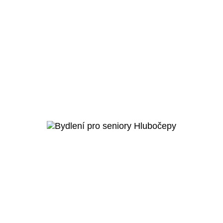
Praha 5 - Hlubočepy
Raudnitzův dům – bydlení pro
seniory
Veřejný projekt
Více o projektu