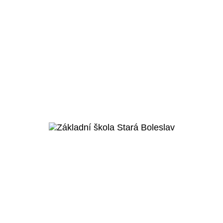
Praha 6 – Ruzyně
Parkovací domy - letiště
Praha
Veřejný projekt
Více o projektu