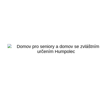
Praha 5 - Hlubočepy
Bydlení pro seniory
Hlubočepy
Veřejný projekt
Více o projektu