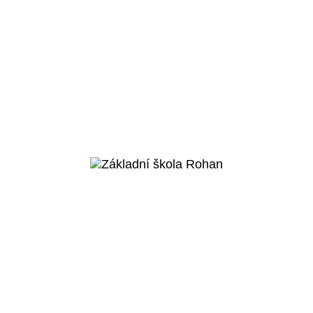
Praha 4 - Modřany
Základní škola
Komořany
Veřejný projekt
Více o projektu