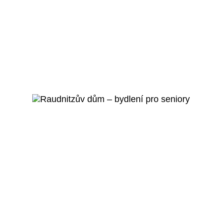
Praha 5 - Smíchov
Mateřská škola Pod
Lipkami
Veřejný projekt
Více o projektu