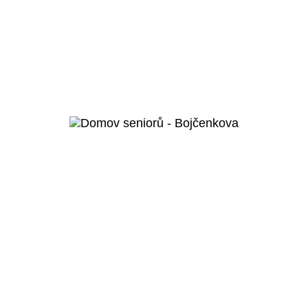
Humpolec
Domov pro seniory a domov se
zvláštním určením Humpolec
Veřejný projekt
Více o projektu