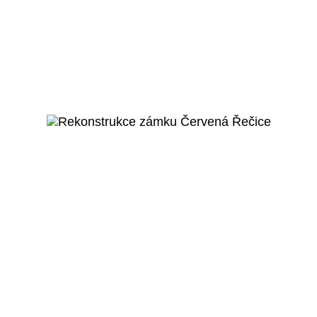
Praha 5 – Hlubočepy
Domov seniorů -
Bojčenkova
Veřejný projekt
Více o projektu