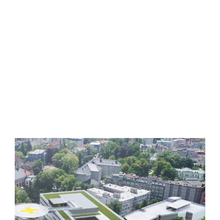
Jihlava
Nemocnice
Jihlava
Veřejný projekt
Více o
projektu