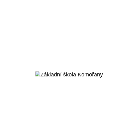
Praha 5 - Smíchov
Základní škola Smíchov
City
Veřejný projekt
Více o projektu