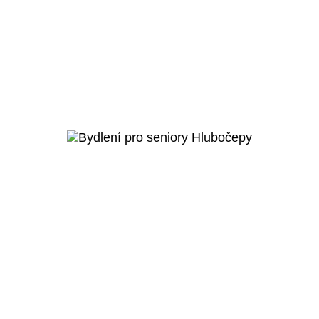
Praha 5 - Hlubočepy
Raudnitzův dům – bydlení pro
seniory
Veřejný projekt
Více o projektu