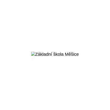
Praha 5 - Košíře
Základní škola v
Cibulkách
Veřejný projekt
Více o projektu