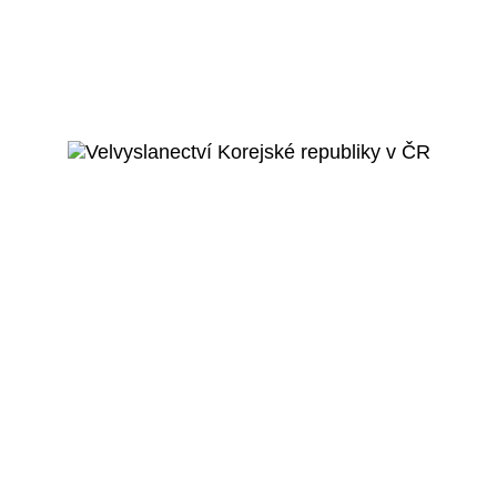
Praha 8 - Kobylisy
Sportovní hala Jána
Mahora
Veřejný projekt
Více o projektu