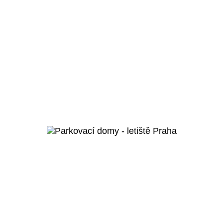
Moravská Ostrava a Přívoz
Koncertní hala
Ostrava
Veřejný projekt
Více o projektu