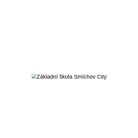
Brandýs nad Labem - Stará Boleslav
Základní škola Stará
Boleslav
Veřejný projekt
Více o projektu