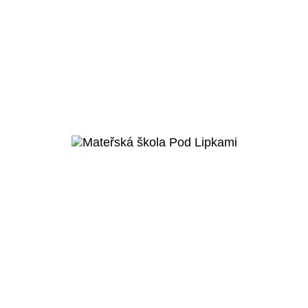
Praha 10 – Vršovice
Rekonstrukce Viktoria
VSC
Veřejný projekt
Více o projektu