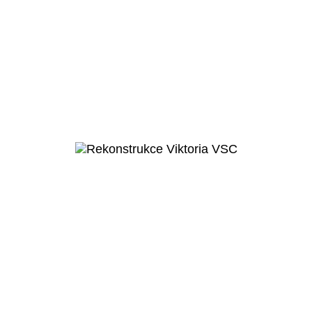
Obec Měšice
Základní škola
Měšice
Veřejný projekt
Více o projektu