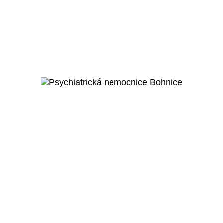
Červená Řečice
Rekonstrukce zámku Červená
Řečice
Veřejný projekt
Více o projektu