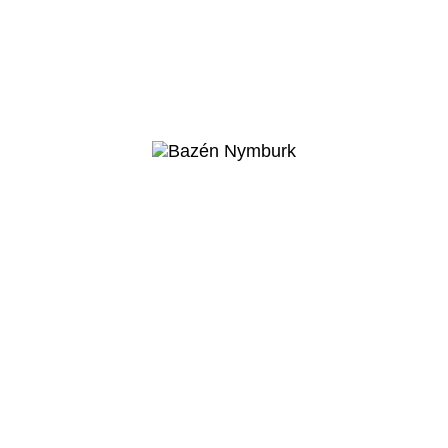
Nymburk
Zimní stadion
Nymburk
Veřejný projekt
Více o projektu