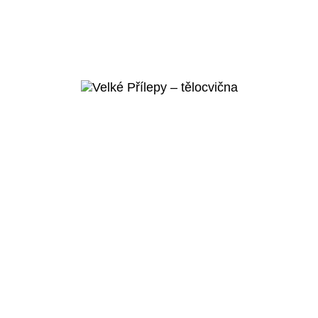
Praha 5 – Košíře
Bazén
Weberova
Veřejný projekt
Více o
projektu