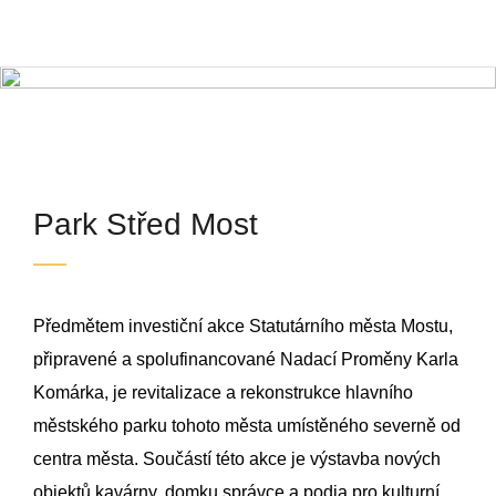
Park Střed Most
Most
Park Střed Most
Předmětem investiční akce Statutárního města Mostu,
připravené a spolufinancované Nadací Proměny Karla
Komárka, je revitalizace a rekonstrukce hlavního
městského parku tohoto města umístěného severně od
centra města. Součástí této akce je výstavba nových
objektů kavárny, domku správce a podia pro kulturní