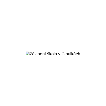
Praha 8 - Karlín
Základní škola
Rohan
Veřejný projekt
Více o projektu