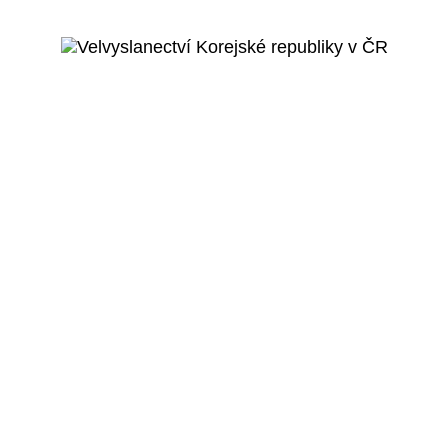
Více o projektu
Praha 6 - Dejvice
Velvyslanectví Korejské republiky v
ČR
Veřejný projekt