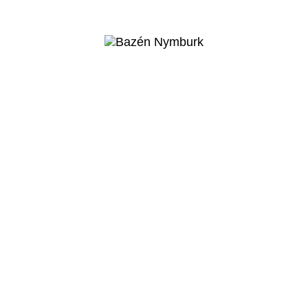
Nymburk
Veřejný projekt
Více o projektu
Nymburk
Bazén
Nymburk
Veřejný projekt