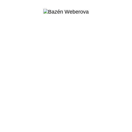
Více o projektu
Praha 5 – Košíře
Bazén
Weberova
Veřejný projekt