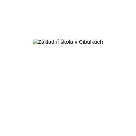
Praha 8 - Karlín
Základní škola
Rohan
Veřejný projekt
Více o projektu