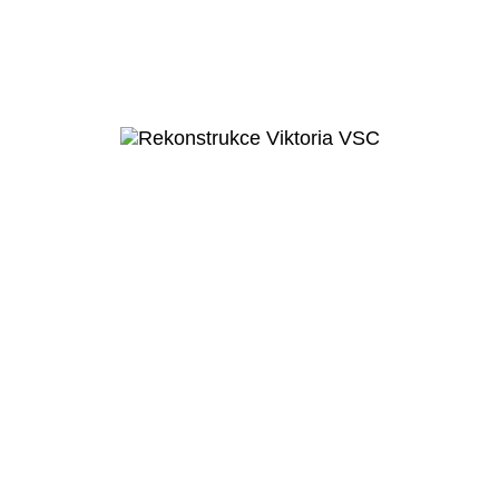
Obec Měšice
Základní škola
Měšice
Veřejný projekt
Více o projektu