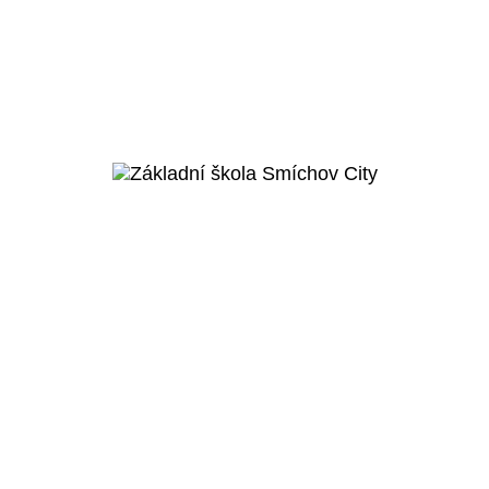
Brandýs nad Labem - Stará Boleslav
Základní škola Stará
Boleslav
Veřejný projekt
Více o projektu