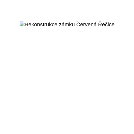
Domov seniorů -
Bojčenkova
Veřejný projekt
Více o projektu
Červená Řečice
Rekonstrukce zámku Červená