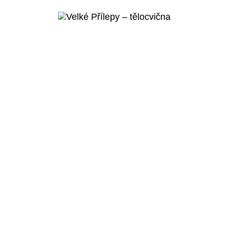
Více o
projektu
Velké Přílepy
Velké Přílepy –
tělocvična
Veřejný projekt