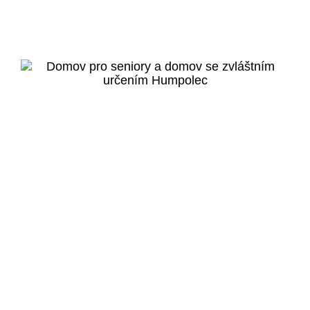
Bydlení pro seniory
Hlubočepy
Veřejný projekt
Více o projektu
Humpolec