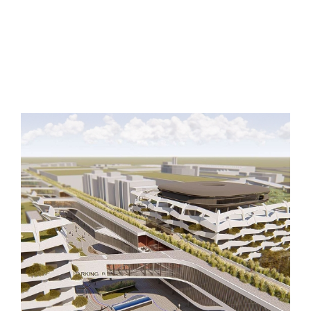
Moravská Ostrava a Přívoz
Koncertní hala
Ostrava
Veřejný projekt
Více o projektu