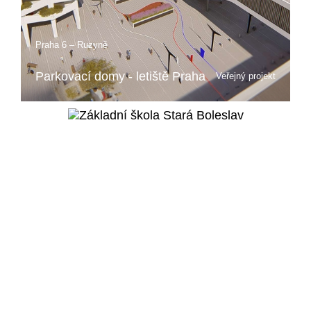
Praha 6 – Ruzyně
Parkovací domy - letiště Praha
Veřejný projekt
Více o projektu