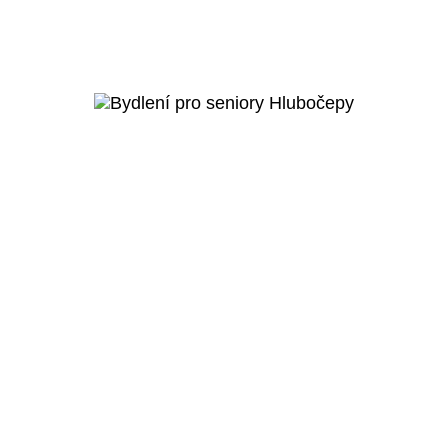
Praha 5 - Hlubočepy
Raudnitzův dům – bydlení pro
seniory
Veřejný projekt
Více o projektu
Praha 5 - Hlubočepy