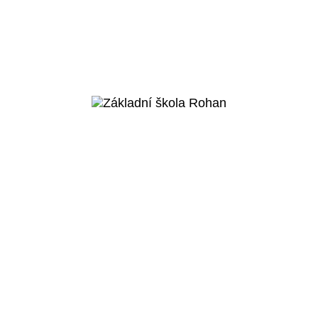
Praha 4 - Modřany
Základní škola
Komořany
Veřejný projekt
Více o projektu