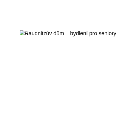
Praha 5 - Smíchov
Mateřská škola Pod
Lipkami
Veřejný projekt
Více o projektu