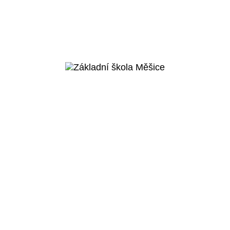
Praha 5 - Košíře
Základní škola v
Cibulkách
Veřejný projekt
Více o projektu