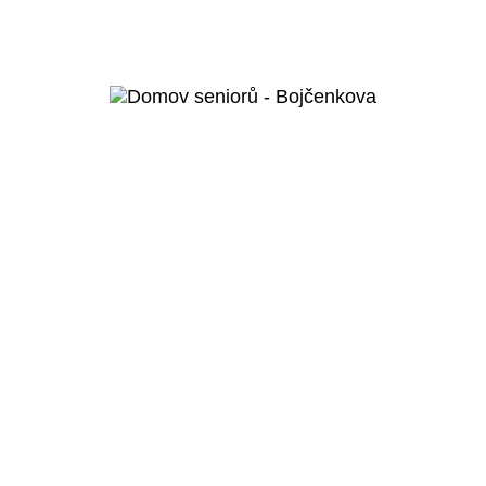
Domov pro seniory a domov se
zvláštním určením Humpolec
Veřejný projekt
Více o projektu
Praha 5 – Hlubočepy