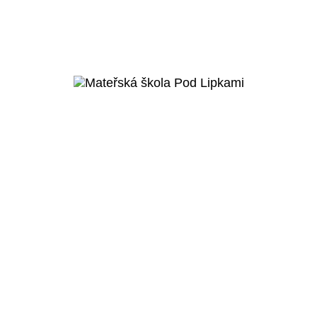
Praha 10 – Vršovice
Rekonstrukce Viktoria
VSC
Veřejný projekt
Více o projektu