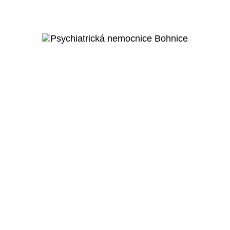
Řečice
Veřejný projekt
Více o projektu
Praha 8 - Bohnice
Psychiatrická nemocnice