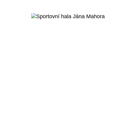
Více o
projektu
Praha 8 - Kobylisy
Sportovní hala Jána
Mahora
Veřejný projekt