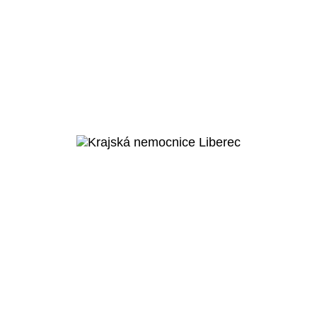
Jihlava
Nemocnice
Jihlava
Veřejný projekt
Více o
projektu