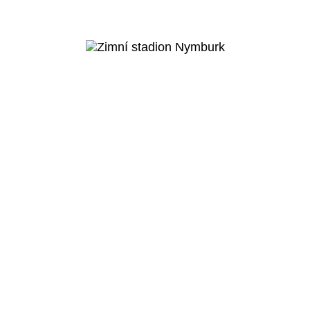
Bohnice
Veřejný projekt
Více o projektu
Nymburk
Zimní stadion