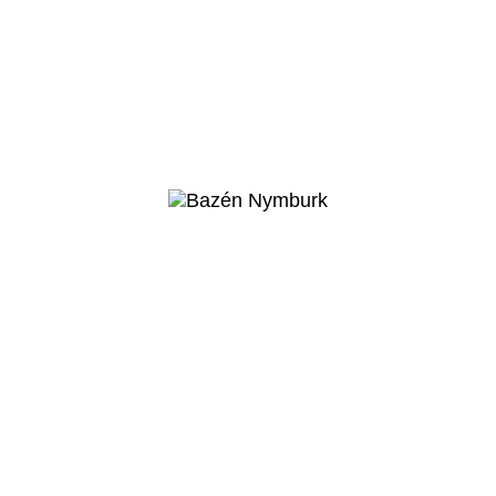
Nymburk
Zimní stadion
Nymburk
Veřejný projekt
Více o projektu