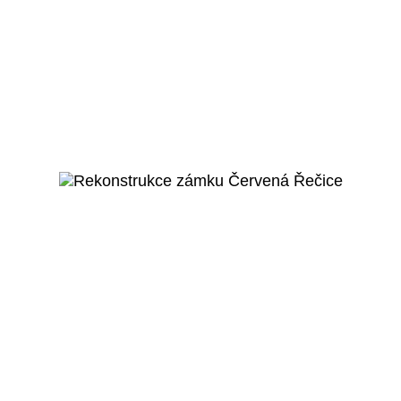
Praha 5 – Hlubočepy
Domov seniorů -
Bojčenkova
Veřejný projekt
Více o projektu