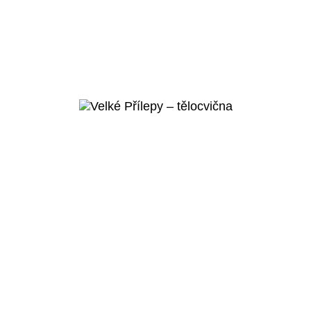
Praha 5 – Košíře
Bazén
Weberova
Veřejný projekt
Více o
projektu