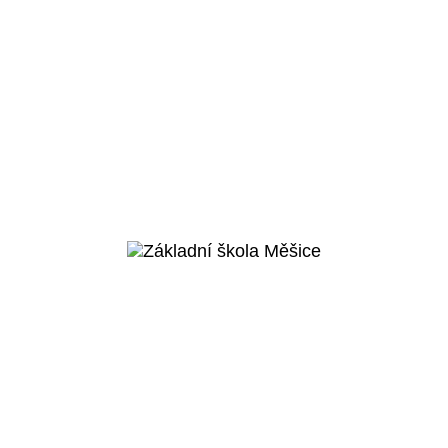
Praha 5 - Košíře
Základní škola v
Cibulkách
Veřejný projekt
Více o projektu