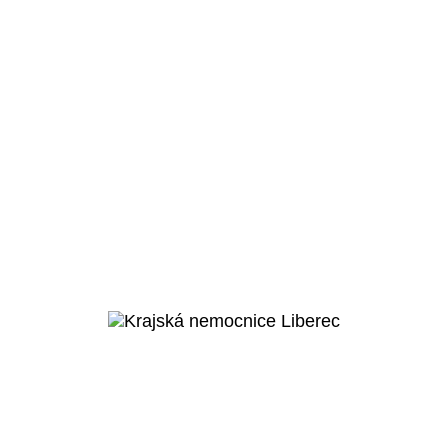
Jihlava
Nemocnice
Jihlava
Veřejný projekt
Více o
projektu