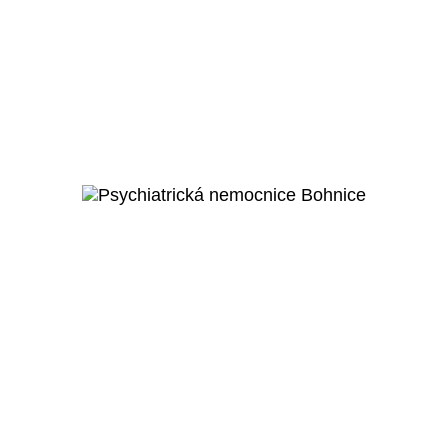
Červená Řečice
Rekonstrukce zámku Červená
Řečice
Veřejný projekt
Více o projektu