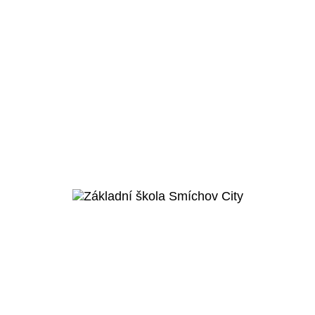
Brandýs nad Labem - Stará Boleslav
Základní škola Stará
Boleslav
Veřejný projekt
Více o projektu