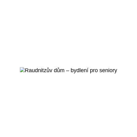
Praha 5 - Smíchov
Mateřská škola Pod
Lipkami
Veřejný projekt
Více o projektu