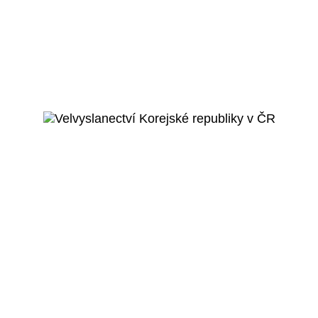
Praha 8 - Kobylisy
Sportovní hala Jána
Mahora
Veřejný projekt
Více o projektu