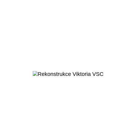
Obec Měšice
Základní škola
Měšice
Veřejný projekt
Více o projektu