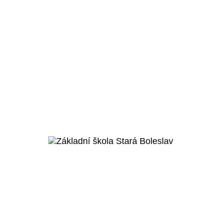
Praha 6 – Ruzyně
Parkovací domy - letiště
Praha
Veřejný projekt
Více o projektu