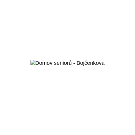
Humpolec
Domov pro seniory a domov se
zvláštním určením Humpolec
Veřejný projekt
Více o projektu