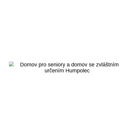
Praha 5 - Hlubočepy
Bydlení pro seniory
Hlubočepy
Veřejný projekt
Více o projektu