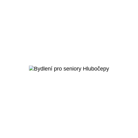
Praha 5 - Hlubočepy
Raudnitzův dům – bydlení pro
seniory
Veřejný projekt
Více o projektu