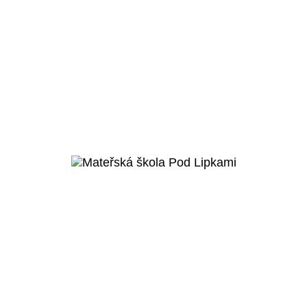
Praha 10 – Vršovice
Rekonstrukce Viktoria
VSC
Veřejný projekt
Více o projektu