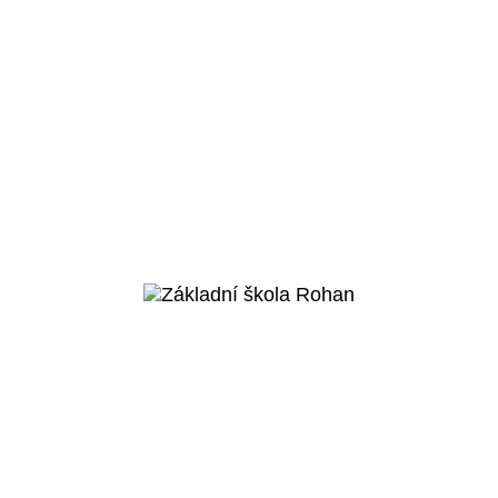
Praha 4 - Modřany
Základní škola
Komořany
Veřejný projekt
Více o projektu