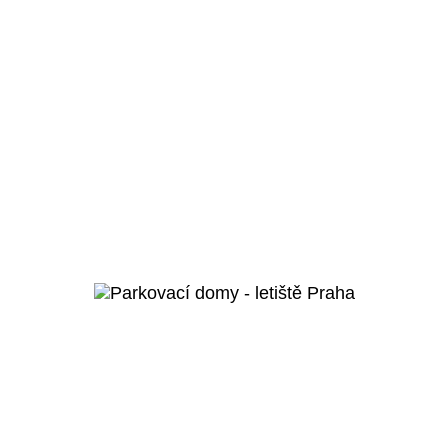
Moravská Ostrava a Přívoz
Koncertní hala
Ostrava
Veřejný projekt
Více o projektu