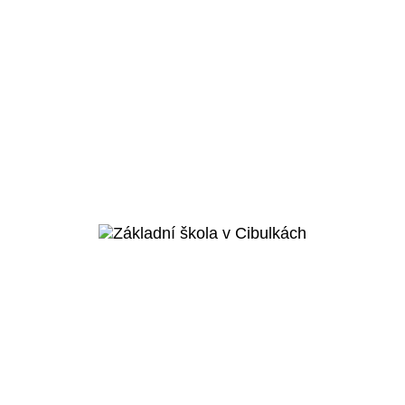
Praha 8 - Karlín
Základní škola
Rohan
Veřejný projekt
Více o projektu