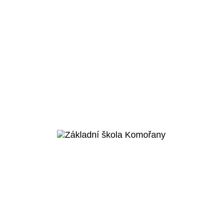
Praha 5 - Smíchov
Základní škola Smíchov
City
Veřejný projekt
Více o projektu