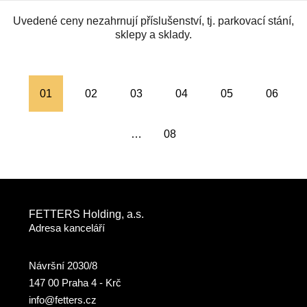
Uvedené ceny nezahrnují příslušenství, tj. parkovací stání,
sklepy a sklady.
01
02
03
04
05
06
…
08
FETTERS Holding, a.s.
Adresa kanceláří
Návršní 2030/8
147 00 Praha 4 - Krč
info@fetters.cz