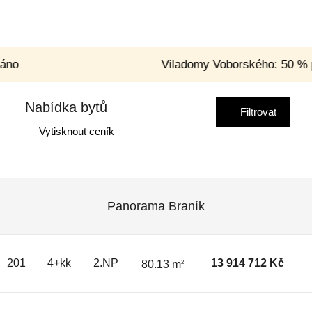
Hausmannova
Galerie Modřany
Více o
Více o
projektu
projektu
no
Viladomy Voborského: 50 % p
Nabídka bytů
Filtrovat
Vytisknout ceník
Panorama Braník
201
4+kk
2.NP
13 914 712 Kč
80.13 m
2