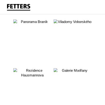
V prodeji
V prodeji
Viladomy
Praha 4 Braník
Praha 12 Modřany
Panorama Braník
Voborského
Více o
Více o
V předprodeji
V přípravě
projektu
projektu
Rezidence
Praha 12 Modřany
Praha 12 Modřany