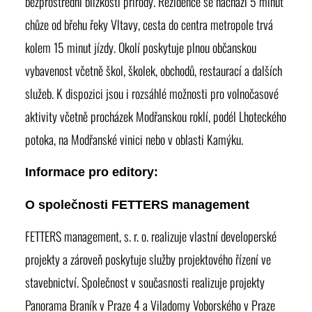
bezprostřední blízkostí přírody. Rezidence se nachází 5 minut
chůze od břehu řeky Vltavy, cesta do centra metropole trvá
kolem 15 minut jízdy. Okolí poskytuje plnou občanskou
vybavenost včetně škol, školek, obchodů, restaurací a dalších
služeb. K dispozici jsou i rozsáhlé možnosti pro volnočasové
aktivity včetně procházek Modřanskou roklí, podél Lhoteckého
potoka, na Modřanské vinici nebo v oblasti Kamýku.
Informace pro editory:
O společnosti FETTERS management
FETTERS management, s. r. o
. realizuje vlastní developerské
projekty a zároveň poskytuje služby projektového řízení ve
stavebnictví. Společnost v současnosti realizuje projekty
Panorama Braník
v Praze 4 a
Viladomy Voborského
v Praze