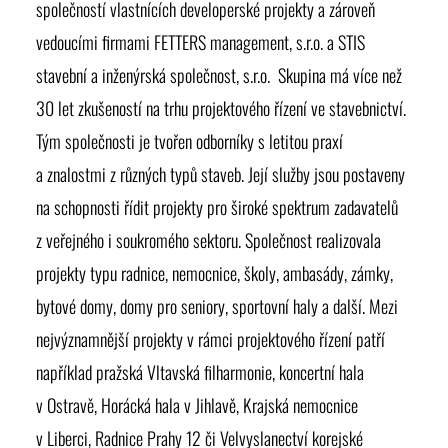
společností vlastnících developerské projekty a zároveň
vedoucími firmami FETTERS management, s.r.o. a STIS
stavební a inženýrská společnost, s.r.o. Skupina má více než
30 let zkušeností na trhu projektového řízení ve stavebnictví.
Tým společnosti je tvořen odborníky s letitou praxí
a znalostmi z různých typů staveb. Její služby jsou postaveny
na schopnosti řídit projekty pro široké spektrum zadavatelů
z veřejného i soukromého sektoru. Společnost realizovala
projekty typu radnice, nemocnice, školy, ambasády, zámky,
bytové domy, domy pro seniory, sportovní haly a další. Mezi
nejvýznamnější projekty v rámci projektového řízení patří
například pražská Vltavská filharmonie, koncertní hala
v Ostravě, Horácká hala v Jihlavě, Krajská nemocnice
v Liberci, Radnice Prahy 12 či Velvyslanectví korejské