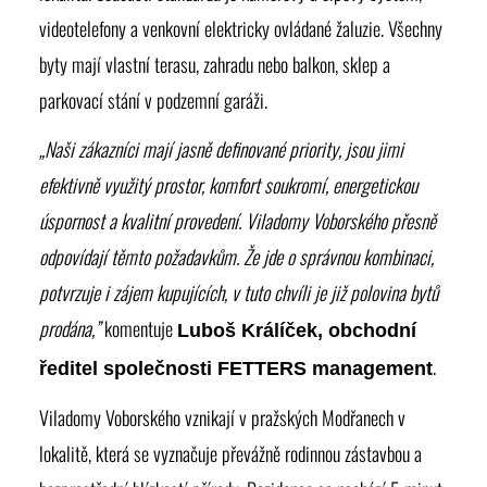
videotelefony a venkovní elektricky ovládané žaluzie. Všechny
byty mají vlastní terasu, zahradu nebo balkon, sklep a
parkovací stání v podzemní garáži.
„Naši zákazníci mají jasně definované priority, jsou jimi
efektivně využitý prostor, komfort soukromí, energetickou
úspornost a kvalitní provedení. Viladomy Voborského přesně
odpovídají těmto požadavkům. Že jde o správnou kombinaci,
potvrzuje i zájem kupujících, v tuto chvíli je již polovina bytů
prodána,”
komentuje
Luboš Králíček, obchodní
.
ředitel společnosti FETTERS management
Viladomy Voborského
vznikají v pražských Modřanech v
lokalitě, která se vyznačuje převážně rodinnou zástavbou a