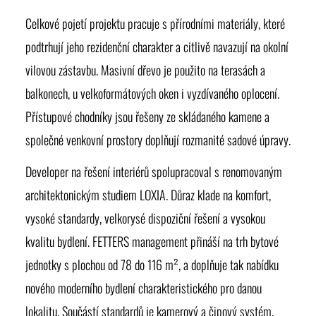
Celkové pojetí projektu pracuje s přírodními materiály, které
podtrhují jeho rezidenční charakter a citlivě navazují na okolní
vilovou zástavbu. Masivní dřevo je použito na terasách a
balkonech, u velkoformátových oken i vyzdívaného oplocení.
Přístupové chodníky jsou řešeny ze skládaného kamene a
společné venkovní prostory doplňují rozmanité sadové úpravy.
Developer na řešení interiérů spolupracoval s renomovaným
architektonickým studiem LOXIA. Důraz klade na komfort,
vysoké standardy, velkorysé dispoziční řešení a vysokou
kvalitu bydlení. FETTERS management přináší na trh bytové
jednotky s plochou od 78 do 116 m², a doplňuje tak nabídku
nového moderního bydlení charakteristického pro danou
lokalitu. Součástí standardů je kamerový a čipový systém,