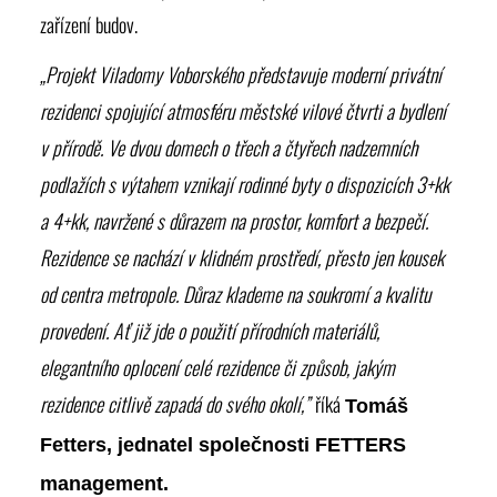
zařízení budov.
„Projekt
Viladomy Voborského
představuje moderní privátní
rezidenci spojující atmosféru městské vilové čtvrti a bydlení
v přírodě. Ve dvou domech o třech a čtyřech nadzemních
podlažích s výtahem vznikají rodinné byty o dispozicích 3+kk
a 4+kk, navržené s důrazem na prostor, komfort a bezpečí.
Rezidence se nachází v klidném prostředí, přesto jen kousek
od centra metropole. Důraz klademe na soukromí a kvalitu
provedení. Ať již jde o použití přírodních materiálů,
elegantního oplocení celé rezidence či způsob, jakým
rezidence citlivě zapadá do svého okolí,”
říká
Tomáš
Fetters, jednatel společnosti FETTERS
management.