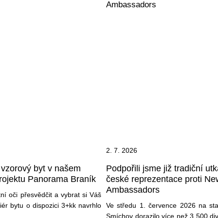
2. 7. 2026
e vzorový byt v našem
Podpořili jsme již tradiční ut
rojektu Panorama Braník
české reprezentace proti N
Ambassadors
tní oči přesvědčit a vybrat si Váš
iér bytu o dispozici 3+kk navrhlo
Ve středu 1. července 2026 na st
Smíchov dorazilo více než 3 500 di