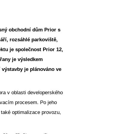
asný obchodní dům Prior s
ří, rozsáhlé parkoviště,
tu je společnost Prior 12,
řany je výsledkem
í výstavby je plánováno ve
ora v oblasti developerského
lovacím procesem. Po jeho
 také optimalizace provozu,