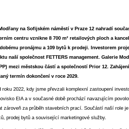
 Modřany na Sofijském náměstí v Praze 12 nahradí souč
ním centru vznikne 8 700 m² retailových ploch a kancelá
dobému pronájmu a 109 bytů k prodeji. Investorem projek
jektu naší společnost FETTERS management. Galerie Mod
PP) mezi městskou částí a společností Prior 12. Zahájen
ádaný termín dokončení v roce 2029.
od roku 2022, kdy jsme převzali komplexní zastoupení invest
tanovisko EIA a v současné době prochází navazujícím povo
zároveň za průběh stavebních prací. Součástí naší role je
, prodej bytů a související marketingové služby.