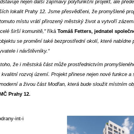
stavuje nejen další zajímavý polyfunkční projekt, ale předev
ších lokalit Prahy 12. Jsme přesvědčeni, že promyšlené pro
 tomuto místu vrátí přirozený městský život a vytvoří zázem
celé širší komunitě,"
říká
Tomáš Fetters, jednatel spole
bjektu se promění také bezprostřední okolí, které nabídne př
yvatele i návštěvníky.“
toho, že i městská část může prostřednictvím promyšleného
 kvalitní rozvoj území. Projekt přinese nejen nové funkce a
moderní a živou část Modřan, která bude sloužit místním ob
 MČ Prahy 12.