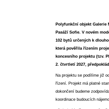
Polyfunkční objekt Galerie
Pasáží Sofie. V novém moder
102 bytů určených k dlouho
která pověřila řízením pro
koncesního projektu (tzv. P
2. čtvrtletí 2027, předpokl
Na projektu se podílíme již 
řízení. Projekt má platné s
dokončení budeme zodpovídat 
koordinace budoucích nájemců