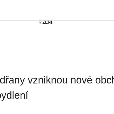
ŘÍZENÍ
odřany vzniknou nové obc
bydlení