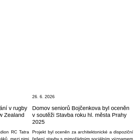
26. 6. 2026
kání v rugby
Domov seniorů Bojčenkova byl oceněn
ew Zealand
v soutěži Stavba roku hl. města Prahy
2025
adion RC Tatra
Projekt byl oceněn za architektonické a dispoziční
váků, mezi nimi
řešení stavby s mimořádným sociálním významem