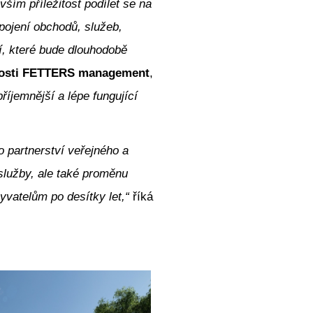
ším příležitost podílet se na
pojení obchodů, služeb,
í, které bude dlouhodobě
čnosti FETTERS management
,
íjemnější a lépe fungující
 partnerství veřejného a
 služby, ale také proměnu
yvatelům po desítky let,“
říká