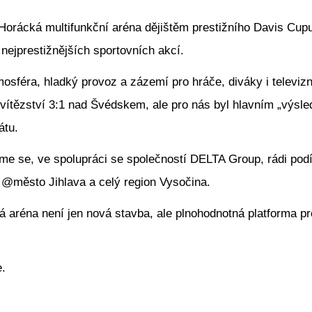
Horácká multifunkční aréna dějištěm prestižního Davis Cupu.
nejprestižnějších sportovních akcí.
mosféra, hladký provoz a zázemí pro hráče, diváky i televiz
vítězství 3:1 nad Švédskem, ale pro nás byl hlavním „výsle
átu.
se, ve spolupráci se společností DELTA Group, rádi podíle
o @město Jihlava a celý region Vysočina.
aréna není jen nová stavba, ale plnohodnotná platforma pro 
.