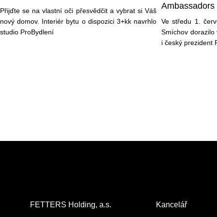
Ambassadors
Přijďte se na vlastní oči přesvědčit a vybrat si Váš
nový domov. Interiér bytu o dispozici 3+kk navrhlo
Ve středu 1. čer
studio ProBydlení
Smíchov dorazilo 
i český prezident 
FETTERS Holding, a.s.
Kancelář