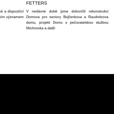
FETTERS
ké a dispoziční
V nedávné době jsme dokončili rekonstrukci
lním významem
Domova pro seniory Bojčenkova a Raudnitzova
domu, projekt Domu s pečovatelskou službou
Michnovka a další