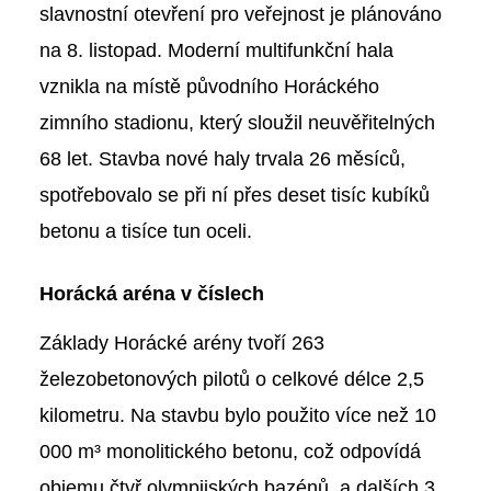
slavnostní otevření pro veřejnost je plánováno
na 8. listopad. Moderní multifunkční hala
vznikla na místě původního Horáckého
zimního stadionu, který sloužil neuvěřitelných
68 let. Stavba nové haly trvala 26 měsíců,
spotřebovalo se při ní přes deset tisíc kubíků
betonu a tisíce tun oceli.
Horácká aréna v číslech
Základy Horácké arény tvoří 263
železobetonových pilotů o celkové délce 2,5
kilometru. Na stavbu bylo použito více než 10
000 m³ monolitického betonu, což odpovídá
objemu čtyř olympijských bazénů, a dalších 3