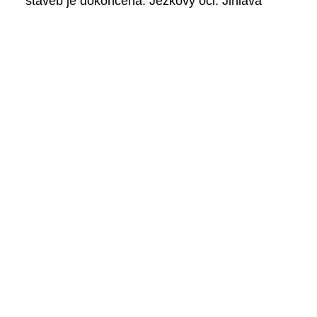
staveb je dokončena: Jěžkovy oči: Jihlava