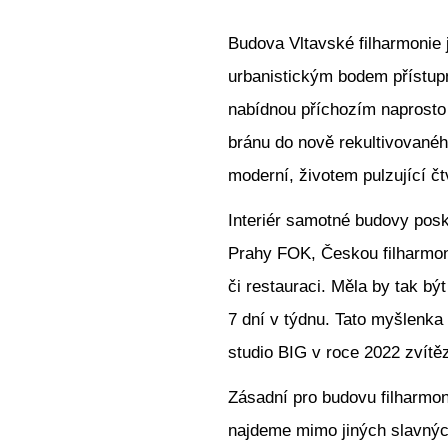
Budova Vltavské filharmonie
urbanistickým bodem přístup
nabídnou příchozím naprosto
bránu do nově rekultivované
moderní, životem pulzující čt
Interiér samotné budovy posk
Prahy FOK, Českou filharmoni
či restauraci. Měla by tak bý
7 dní v týdnu. Tato myšlenka
studio BIG v roce 2022 zvítěz
Zásadní pro budovu filharmoni
najdeme mimo jiných slavnýc