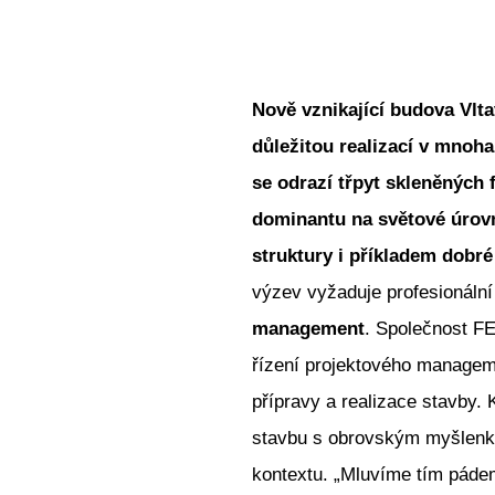
Nově vznikající budova Vlta
důležitou realizací v mnoha
se odrazí třpyt skleněných 
dominantu na světové úrovn
struktury i příkladem dobré
výzev vyžaduje profesionální 
management
. Společnost F
řízení projektového manageme
přípravy a realizace stavby.
stavbu s obrovským myšlenkov
kontextu. „Mluvíme tím páde