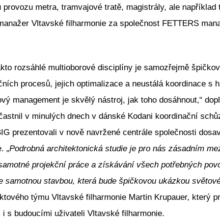
 provozu metra, tramvajové tratě, magistrály, ale například 
 manažer Vltavské filharmonie za společnost FETTERS manag
akto rozsáhlé multioborové disciplíny je samozřejmě špičkov
ních procesů, jejich optimalizace a neustálá koordinace 
ový management je skvělý nástroj, jak toho dosáhnout,“ dopl
častnil v minulých dnech v dánské Kodani koordinační schů
BIG prezentovali v nově navržené centrále společnosti dosava
. „
Podrobná architektonická studie je pro nás zásadním me
samotné projekční práce a získávání všech potřebných povo
se samotnou stavbou, která bude špičkovou ukázkou světové
tového týmu Vltavské filharmonie Martin Krupauer, který pro
 i s budoucími uživateli Vltavské filharmonie.