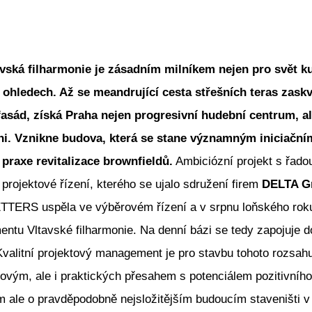
vská filharmonie je zásadním milníkem nejen pro svět kul
 ohledech. Až se meandrující cesta střešních teras zaskví
fasád, získá Praha nejen progresivní hudební centrum, a
i. Vznikne budova, která se stane významným iniciační
 praxe revitalizace brownfieldů.
Ambiciózní projekt s řado
projektové řízení, kterého se ujalo sdružení firem
DELTA G
ETTERS uspěla ve výběrovém řízení a v srpnu loňského roku
ntu Vltavské filharmonie. Na denní bázi se tedy zapojuje d
 Kvalitní projektový management je pro stavbu tohoto rozsah
ým, ale i praktických přesahem s potenciálem pozitivního 
m ale o pravděpodobně nejsložitějším budoucím staveništi 