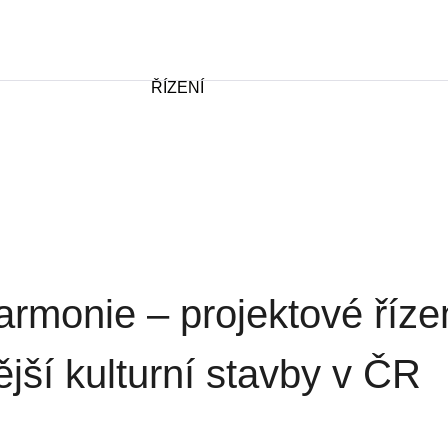
ŘÍZENÍ
harmonie – projektové říze
ší kulturní stavby v ČR