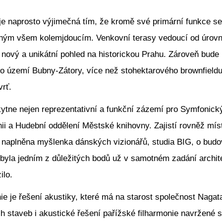
 je naprosto výjimečná tím, že kromě své primární funkce 
ným všem kolemjdoucím. Venkovní terasy vedoucí od úrovn
 nový a unikátní pohled na historickou Prahu. Zároveň bud
ho území Bubny-Zátory, více než stohektarového brownfield
vrť.
ytne nejen reprezentativní a funkční zázemí pro Symfonick
i a Hudební oddělení Městské knihovny. Zajistí rovněž míst
t naplněna myšlenka dánských vizionářů, studia BIG, o budov
 byla jedním z důležitých bodů už v samotném zadání archit
ilo.
e je řešení akustiky, které má na starost společnost Nagata 
h staveb i akustické řešení pařížské filharmonie navržené