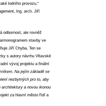
také lodního provozu,“
ement, Ing. arch. Jiří
á odbornost, ale rovněž
s harmonogramem stavby ve
ňuje Jiří Chyba. Ten se
zky s autory návrhu Vltavské
dní vývoj projektu a finální
zníkem. Na jejím základě se
lení nezbytných pro to, aby
 architektury a novou ikonou
jekt za hlavní město řídí a