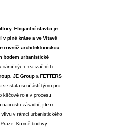
tury. Elegantní stavba je
 v plné kráse a ve Vltavě
le rovněž architektonickou
m bodem urbanistické
u náročných realizačních
roup
,
JE Group
a
FETTERS
 se stala součástí týmu pro
o klíčové role v procesu
u naprosto zásadní, jde o
vlivu v rámci urbanistického
v Praze. Kromě budovy