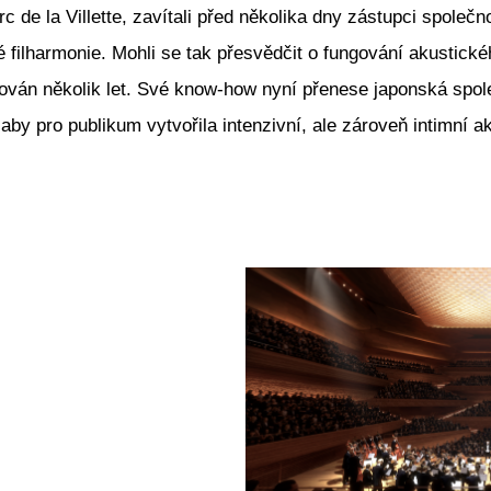
 de la Villette, zavítali před několika dny zástupci spol
ké filharmonie. Mohli se tak přesvědčit o fungování akustické
ován několik let. Své know-how nyní přenese japonská spol
aby pro publikum vytvořila intenzivní, ale zároveň intimní a