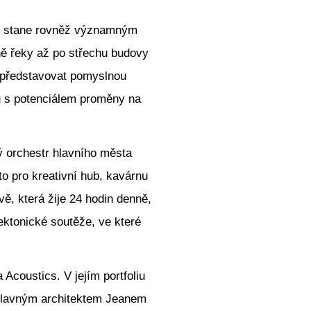
se stane rovněž významným
ě řeky až po střechu budovy
e představovat pomyslnou
u s potenciálem proměny na
ý orchestr hlavního města
o pro kreativní hub, kavárnu
ě, která žije 24 hodin denně,
ektonické soutěže, ve které
Acoustics. V jejím portfoliu
 slavným architektem Jeanem