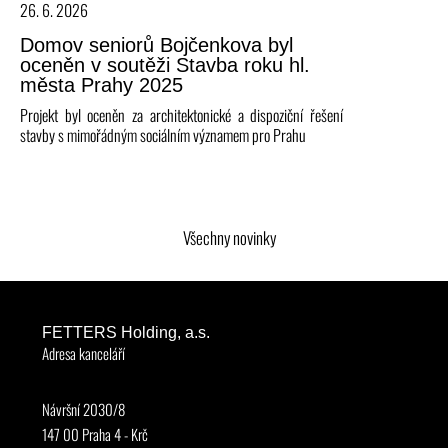
26. 6. 2026
Domov seniorů Bojčenkova byl
oceněn v soutěži Stavba roku hl.
města Prahy 2025
Projekt byl oceněn za architektonické a dispoziční řešení
stavby s mimořádným sociálním významem pro Prahu
Všechny novinky
FETTERS Holding, a.s.
Adresa kanceláří
Návršní 2030/8
147 00 Praha 4 - Krč